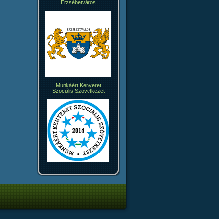
Erzsébetváros
Munkáért Kenyeret
Szociális Szövetkezet