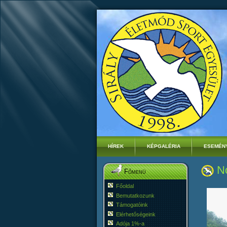
HÍREK
KÉPGALÉRIA
ESEMÉN
No
Főmenü
Főoldal
Bemutatkozunk
Támogatóink
Elérhetőségeink
Adója 1%-a