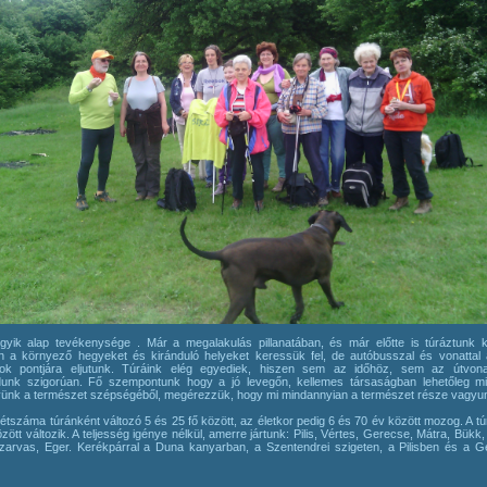
gyik alap tevékenysége . Már a megalakulás pillanatában, és már előtte is túráztunk ko
n a környező hegyeket és kiránduló helyeket keressük fel, de autóbusszal és vonattal
ok pontjára eljutunk. Túráink elég egyediek, hiszen sem az időhöz, sem az útvon
unk szigorúan. Fő szempontunk hogy a jó levegőn, kellemes társaságban lehetőleg mi
ünk a természet szépségéből, megérezzük, hogy mi mindannyian a természet része vagyun
létszáma túránként változó 5 és 25 fő között, az életkor pedig 6 és 70 év között mozog. A tú
zött változik. A teljesség igénye nélkül, amerre jártunk: Pilis, Vértes, Gerecse, Mátra, Bükk
zarvas, Eger. Kerékpárral a Duna kanyarban, a Szentendrei szigeten, a Pilisben és a 