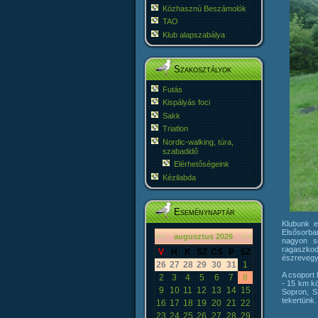
Közhasznú Beszámolók
TAO
Klub alapszabálya
Szakosztályok
Futás
Kispályás foci
Sakk
Triatlon
Nordic-walking, túra,
szabadidő
Elérhetőségeink
Kézilabda
Eseménynaptár
Klubunk e
Elsősorba
«
<
augusztus
2026
>
»
nagyon s
ragaszkod
V
H
K
SZ
CS
P
SZ
észrevegy
26
27
28
29
30
31
1
A csoport 
2
3
4
5
6
7
8
- 15 km kö
9
10
11
12
13
14
15
Sopron, S
tekertünk.
16
17
18
19
20
21
22
23
24
25
26
27
28
29