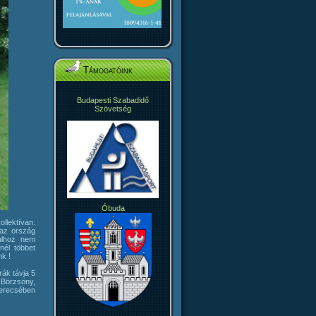
Támogatóink
Budapesti Szabadidő
Szövetség
Óbuda
llektívan.
 az ország
alhoz nem
nél többet
k !
rák távja 5
, Börzsöny,
Gerecsében