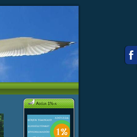
Adója 1%-a