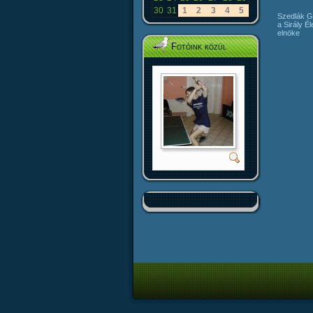
30
31
1
2
3
4
5
Szedlák G
a Sirály É
elnöke
Fotóink közül