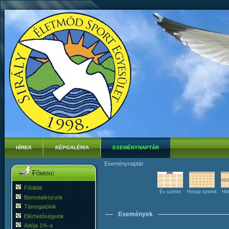
HÍREK
KÉPGALÉRIA
ESEMÉNYNAPTÁR
Eseménynaptár
Főmenü
Főoldal
Év szerint
Hónap szerint
Hét
Bemutatkozunk
Támogatóink
Események
Elérhetőségeink
Adója 1%-a