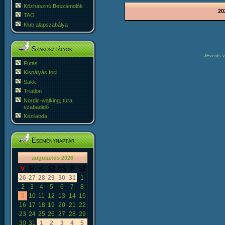
Közhasznú Beszámolók
20
TAO
Klub alapszabálya
Szakosztályok
JEvents v
Futás
Kispályás foci
Sakk
Triatlon
Nordic-walking, túra,
szabadidő
Kézilabda
Eseménynaptár
«
<
augusztus
2026
>
»
V
H
K
SZ
CS
P
SZ
26
27
28
29
30
31
1
2
3
4
5
6
7
8
9
10
11
12
13
14
15
16
17
18
19
20
21
22
23
24
25
26
27
28
29
30
31
1
2
3
4
5