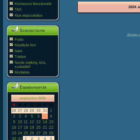
Közhasznú Beszámolók
2024. 
TAO
Klub alapszabálya
Szakosztályok
JEvents v
Futás
Kispályás foci
Sakk
Triatlon
Nordic-walking, túra,
szabadidő
Kézilabda
Eseménynaptár
«
<
augusztus
2026
>
»
V
H
K
SZ
CS
P
SZ
26
27
28
29
30
31
1
2
3
4
5
6
7
8
9
10
11
12
13
14
15
16
17
18
19
20
21
22
23
24
25
26
27
28
29
30
31
1
2
3
4
5