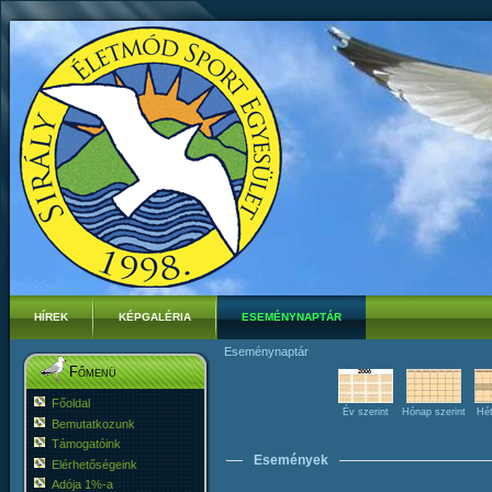
HÍREK
KÉPGALÉRIA
ESEMÉNYNAPTÁR
Eseménynaptár
Főmenü
Főoldal
Év szerint
Hónap szerint
Hét
Bemutatkozunk
Támogatóink
Események
Elérhetőségeink
Adója 1%-a