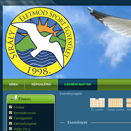
HÍREK
KÉPGALÉRIA
ESEMÉNYNAPTÁR
Eseménynaptár
Főmenü
Főoldal
Év szerint
Hónap szerint
Hét
Bemutatkozunk
Támogatóink
Események
Elérhetőségeink
Adója 1%-a