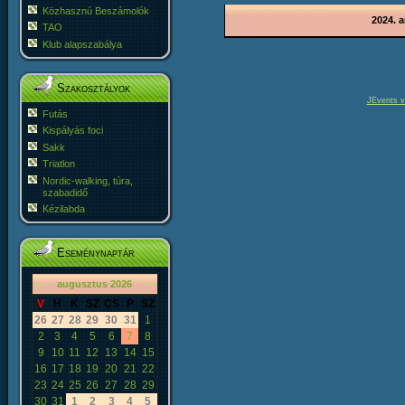
Közhasznú Beszámolók
2024. 
TAO
Klub alapszabálya
Szakosztályok
JEvents v
Futás
Kispályás foci
Sakk
Triatlon
Nordic-walking, túra,
szabadidő
Kézilabda
Eseménynaptár
«
<
augusztus
2026
>
»
V
H
K
SZ
CS
P
SZ
26
27
28
29
30
31
1
2
3
4
5
6
7
8
9
10
11
12
13
14
15
16
17
18
19
20
21
22
23
24
25
26
27
28
29
30
31
1
2
3
4
5