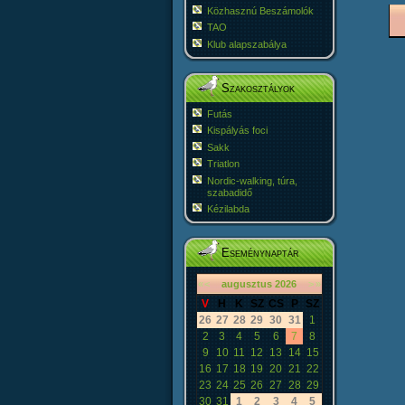
Közhasznú Beszámolók
TAO
Klub alapszabálya
Szakosztályok
Futás
Kispályás foci
Sakk
Triatlon
Nordic-walking, túra,
szabadidő
Kézilabda
Eseménynaptár
«
<
augusztus
2026
>
»
V
H
K
SZ
CS
P
SZ
26
27
28
29
30
31
1
2
3
4
5
6
7
8
9
10
11
12
13
14
15
16
17
18
19
20
21
22
23
24
25
26
27
28
29
30
31
1
2
3
4
5