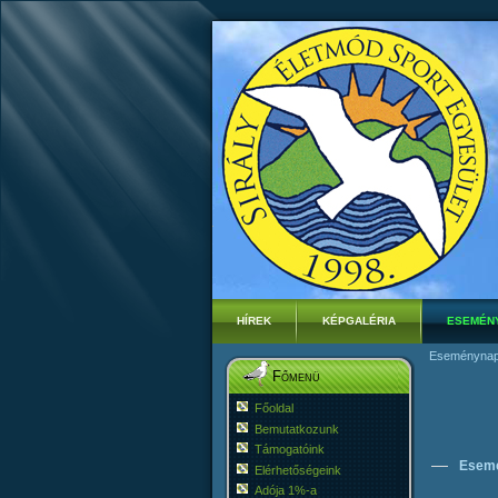
HÍREK
KÉPGALÉRIA
ESEMÉN
Eseménynap
Főmenü
Főoldal
Bemutatkozunk
Támogatóink
Esem
Elérhetőségeink
Adója 1%-a