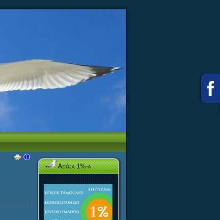
Adója 1%-a