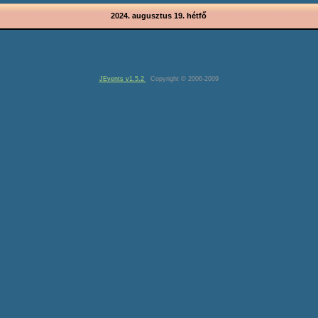
2024. augusztus 19. hétfő
JEvents v1.5.2
Copyright © 2006-2009