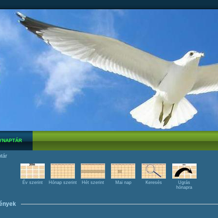
YNAPTÁR
tár
Év szerint
Hónap szerint
Hét szerint
Mai nap
Keresés
Ugrás
hónapra
ények