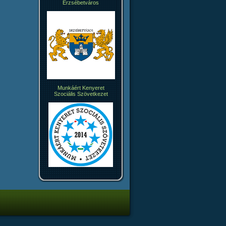
Erzsébetváros
Munkáért Kenyeret
Szociális Szövetkezet