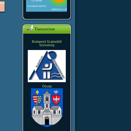
Támogatóink
Budapesti Szabadidő
Szövetség
Óbuda