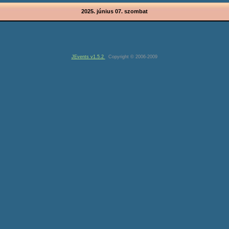
2025. június 07. szombat
JEvents v1.5.2
Copyright © 2006-2009