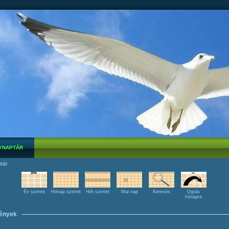
YNAPTÁR
tár
Év szerint
Hónap szerint
Hét szerint
Mai nap
Keresés
Ugrás
hónapra
ények