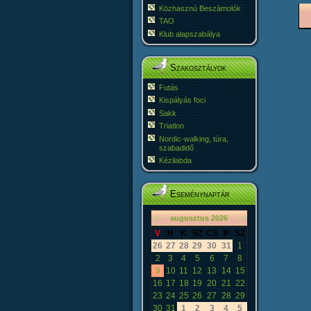
Közhasznú Beszámolók
TAO
Klub alapszabálya
Szakosztályok
Futás
Kispályás foci
Sakk
Triatlon
Nordic-walking, túra,
szabadidő
Kézilabda
Eseménynaptár
«
<
augusztus
2026
>
»
V
H
K
SZ
CS
P
SZ
26
27
28
29
30
31
1
2
3
4
5
6
7
8
9
10
11
12
13
14
15
16
17
18
19
20
21
22
23
24
25
26
27
28
29
30
31
1
2
3
4
5