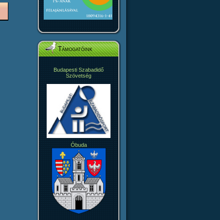
Támogatóink
Budapesti Szabadidő
Szövetség
Óbuda