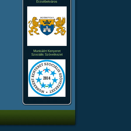
Erzsébetváros
Munkáért Kenyeret
Szociális Szövetkezet