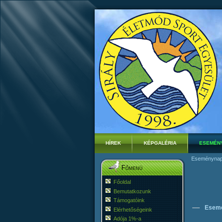
HÍREK
KÉPGALÉRIA
ESEMÉN
Eseménynap
Főmenü
Főoldal
Bemutatkozunk
Támogatóink
Esem
Elérhetőségeink
Adója 1%-a