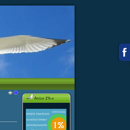
Adója 1%-a