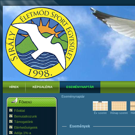
HÍREK
KÉPGALÉRIA
ESEMÉNYNAPTÁR
Eseménynaptár
Főmenü
Főoldal
Év szerint
Hónap szerint
Hét
Bemutatkozunk
Támogatóink
Események
Elérhetőségeink
Adója 1%-a