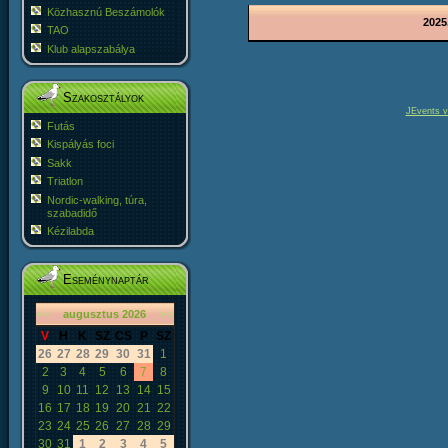
Közhasznú Beszámolók
2025
TAO
Klub alapszabálya
Szakosztályok
JEvents v
Futás
Kispályás foci
Sakk
Triatlon
Nordic-walking, túra,
szabadidő
Kézilabda
Eseménynaptár
«
<
augusztus
2026
>
»
V
H
K
SZ
CS
P
SZ
26
27
28
29
30
31
1
2
3
4
5
6
7
8
9
10
11
12
13
14
15
16
17
18
19
20
21
22
23
24
25
26
27
28
29
30
31
1
2
3
4
5