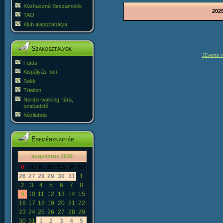
Közhasznú Beszámolók
2025
TAO
Klub alapszabálya
Szakosztályok
JEvents v
Futás
Kispályás foci
Sakk
Triatlon
Nordic-walking, túra,
szabadidő
Kézilabda
Eseménynaptár
«
<
augusztus
2026
>
»
V
H
K
SZ
CS
P
SZ
26
27
28
29
30
31
1
2
3
4
5
6
7
8
9
10
11
12
13
14
15
16
17
18
19
20
21
22
23
24
25
26
27
28
29
30
31
1
2
3
4
5