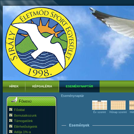
HÍREK
KÉPGALÉRIA
ESEMÉNYNAPTÁR
Eseménynaptár
Főmenü
Főoldal
Év szerint
Hónap szerint
Hét
Bemutatkozunk
Támogatóink
Események
Elérhetőségeink
Adója 1%-a