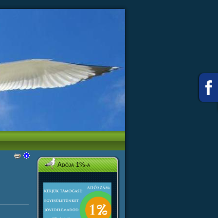
Adója 1%-a