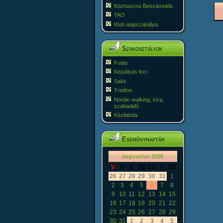
Közhasznú Beszámolók
TAO
Klub alapszabálya
Szakosztályok
Futás
Kispályás foci
Sakk
Triatlon
Nordic-walking, túra,
szabadidő
Kézilabda
Eseménynaptár
«
<
augusztus
2026
>
»
V
H
K
SZ
CS
P
SZ
26
27
28
29
30
31
1
2
3
4
5
6
7
8
9
10
11
12
13
14
15
16
17
18
19
20
21
22
23
24
25
26
27
28
29
30
31
1
2
3
4
5