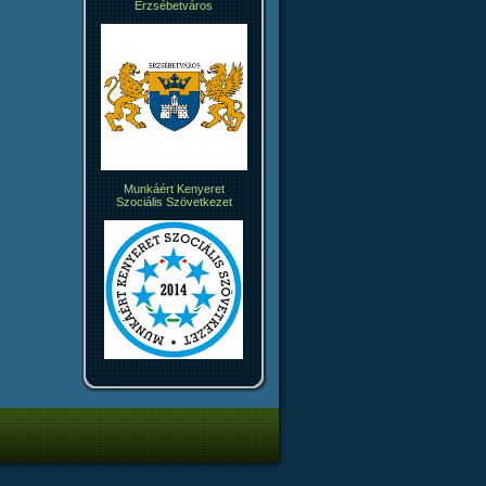
Erzsébetváros
Munkáért Kenyeret
Szociális Szövetkezet