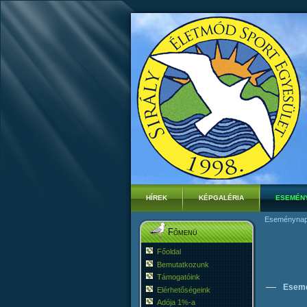
HÍREK
KÉPGALÉRIA
ESEMÉN
Eseménynap
Főmenü
Főoldal
Bemutatkozunk
Támogatóink
Esem
Elérhetőségeink
Adója 1%-a