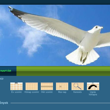
YNAPTÁR
tár
Év szerint
Hónap szerint
Hét szerint
Mai nap
Keresés
Ugrás
hónapra
ények