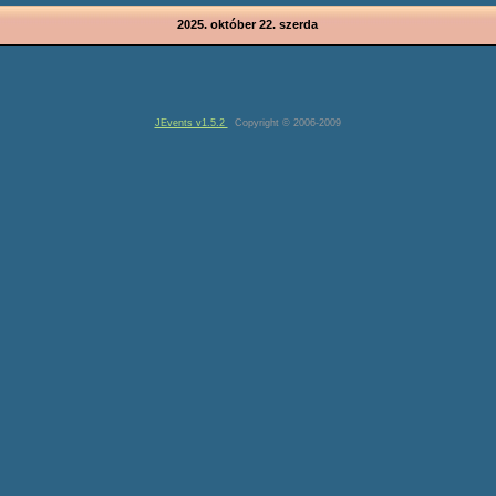
2025. október 22. szerda
JEvents v1.5.2
Copyright © 2006-2009