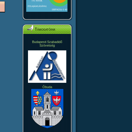
Támogatóink
Budapesti Szabadidő
Szövetség
Óbuda