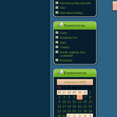
Közhasznú Beszámolók
TAO
Klub alapszabálya
Szakosztályok
Futás
Kispályás foci
Sakk
Triatlon
Nordic-walking, túra,
szabadidő
Kézilabda
Eseménynaptár
«
<
augusztus
2026
>
»
V
H
K
SZ
CS
P
SZ
26
27
28
29
30
31
1
2
3
4
5
6
7
8
9
10
11
12
13
14
15
16
17
18
19
20
21
22
23
24
25
26
27
28
29
30
31
1
2
3
4
5