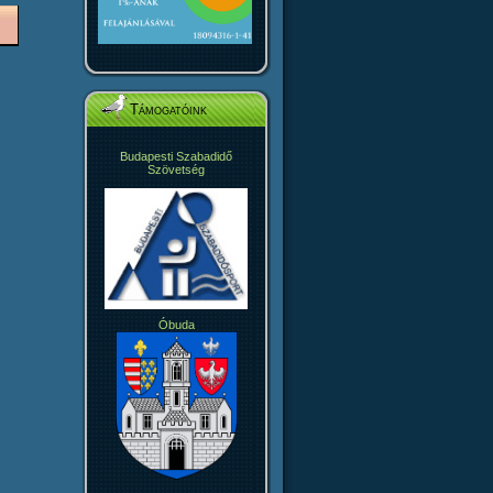
Támogatóink
Budapesti Szabadidő
Szövetség
Óbuda