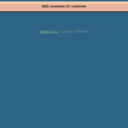
2025. november 27. csütörtök
JEvents v1.5.2
Copyright © 2006-2009