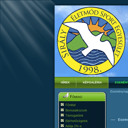
HÍREK
KÉPGALÉRIA
ESEMÉN
Eseménynap
Főmenü
Főoldal
Bemutatkozunk
Támogatóink
Esem
Elérhetőségeink
Adója 1%-a