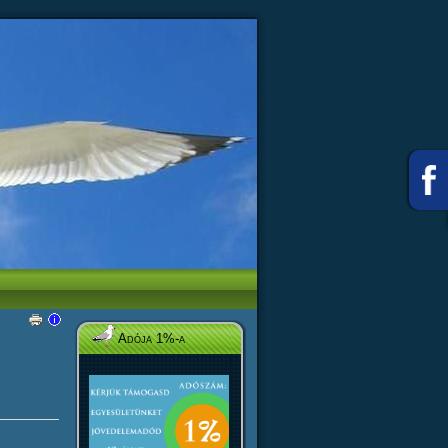
Adója 1%-a