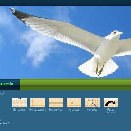
YNAPTÁR
tár
Év szerint
Hónap szerint
Hét szerint
Mai nap
Keresés
Ugrás
hónapra
ények