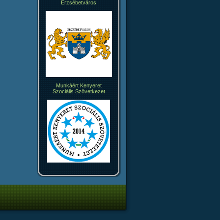
Erzsébetváros
Munkáért Kenyeret
Szociális Szövetkezet