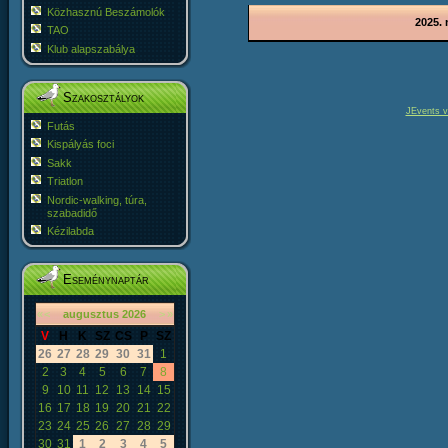
Közhasznú Beszámolók
2025.
TAO
Klub alapszabálya
Szakosztályok
JEvents v
Futás
Kispályás foci
Sakk
Triatlon
Nordic-walking, túra,
szabadidő
Kézilabda
Eseménynaptár
«
<
augusztus
2026
>
»
V
H
K
SZ
CS
P
SZ
26
27
28
29
30
31
1
2
3
4
5
6
7
8
9
10
11
12
13
14
15
16
17
18
19
20
21
22
23
24
25
26
27
28
29
30
31
1
2
3
4
5