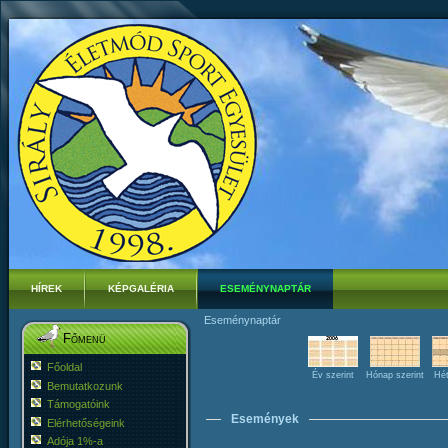
HÍREK
KÉPGALÉRIA
ESEMÉNYNAPTÁR
Eseménynaptár
Főmenü
Főoldal
Év szerint
Hónap szerint
Hét
Bemutatkozunk
Támogatóink
Események
Elérhetőségeink
Adója 1%-a