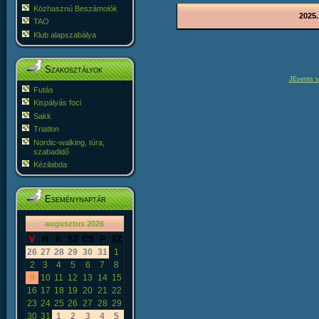
Közhasznú Beszámolók
2025.
TAO
Klub alapszabálya
Szakosztályok
JEvents v
Futás
Kispályás foci
Sakk
Triatlon
Nordic-walking, túra,
szabadidő
Kézilabda
Eseménynaptár
«
<
augusztus
2026
>
»
V
H
K
SZ
CS
P
SZ
26
27
28
29
30
31
1
2
3
4
5
6
7
8
9
10
11
12
13
14
15
16
17
18
19
20
21
22
23
24
25
26
27
28
29
30
31
1
2
3
4
5