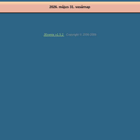
2026. május 31. vasárnap
JEvents v1.5.2
Copyright © 2006-2009