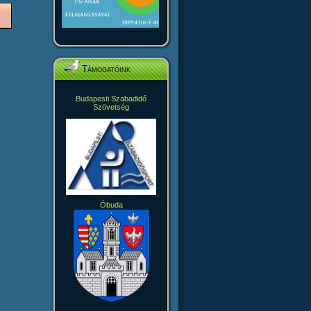
Támogatóink
Budapesti Szabadidő
Szövetség
Óbuda