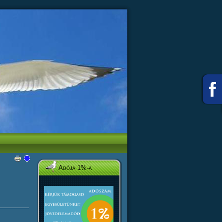
Adója 1%-a