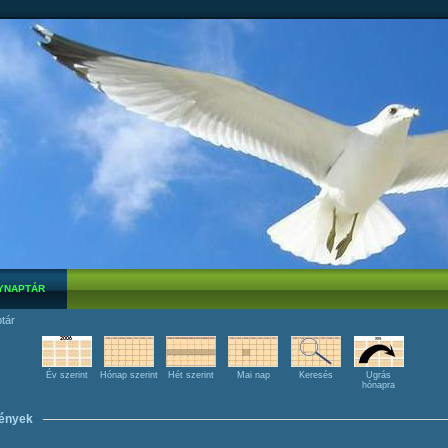
YNAPTÁR
tár
Év szerint
Hónap szerint
Hét szerint
Mai nap
Keresés
Ugrás
hónapra
ények