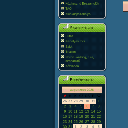
Közhasznú Beszámolók
TAO
Klub alapszabálya
Szakosztályok
Futás
Kispályás foci
Sakk
Triatlon
Nordic-walking, túra,
szabadidő
Kézilabda
Eseménynaptár
«
<
augusztus
2026
>
»
V
H
K
SZ
CS
P
SZ
26
27
28
29
30
31
1
2
3
4
5
6
7
8
9
10
11
12
13
14
15
16
17
18
19
20
21
22
23
24
25
26
27
28
29
30
31
1
2
3
4
5