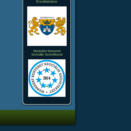
Erzsébetváros
Munkáért Kenyeret
Szociális Szövetkezet