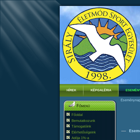
HÍREK
KÉPGALÉRIA
ESEMÉN
Eseménynap
Főmenü
Főoldal
Bemutatkozunk
Támogatóink
Esem
Elérhetőségeink
Adója 1%-a