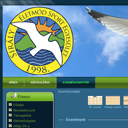
HÍREK
KÉPGALÉRIA
ESEMÉNYNAPTÁR
Eseménynaptár
Főmenü
Főoldal
Év szerint
Hónap szerint
Hét
Bemutatkozunk
Támogatóink
Események
Elérhetőségeink
Adója 1%-a