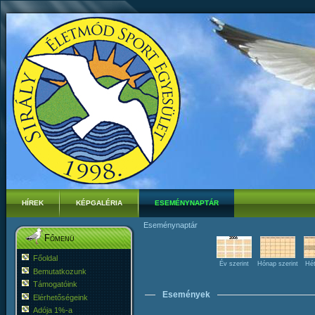
HÍREK
KÉPGALÉRIA
ESEMÉNYNAPTÁR
Eseménynaptár
Főmenü
Főoldal
Év szerint
Hónap szerint
Hét
Bemutatkozunk
Támogatóink
Események
Elérhetőségeink
Adója 1%-a