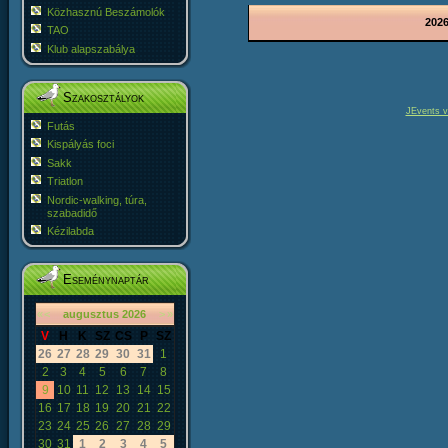
Közhasznú Beszámolók
2026
TAO
Klub alapszabálya
Szakosztályok
JEvents v
Futás
Kispályás foci
Sakk
Triatlon
Nordic-walking, túra,
szabadidő
Kézilabda
Eseménynaptár
«
<
augusztus
2026
>
»
V
H
K
SZ
CS
P
SZ
26
27
28
29
30
31
1
2
3
4
5
6
7
8
9
10
11
12
13
14
15
16
17
18
19
20
21
22
23
24
25
26
27
28
29
30
31
1
2
3
4
5