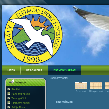
HÍREK
KÉPGALÉRIA
ESEMÉNYNAPTÁR
Eseménynaptár
Főmenü
Főoldal
Év szerint
Hónap szerint
Hét
Bemutatkozunk
Támogatóink
Események
Elérhetőségeink
Adója 1%-a