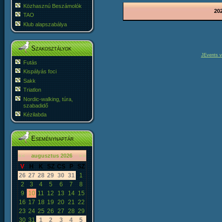
Közhasznú Beszámolók
202
TAO
Klub alapszabálya
Szakosztályok
JEvents v
Futás
Kispályás foci
Sakk
Triatlon
Nordic-walking, túra,
szabadidő
Kézilabda
Eseménynaptár
«
<
augusztus
2026
>
»
V
H
K
SZ
CS
P
SZ
26
27
28
29
30
31
1
2
3
4
5
6
7
8
9
10
11
12
13
14
15
16
17
18
19
20
21
22
23
24
25
26
27
28
29
30
31
1
2
3
4
5