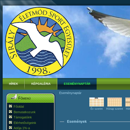
HÍREK
KÉPGALÉRIA
ESEMÉNYNAPTÁR
Eseménynaptár
Főmenü
Főoldal
Év szerint
Hónap szerint
Hét
Bemutatkozunk
Támogatóink
Események
Elérhetőségeink
Adója 1%-a