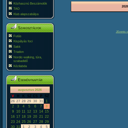
Közhasznú Beszámolók
2026
TAO
Klub alapszabálya
Szakosztályok
JEvents v
Futás
Kispályás foci
Sakk
Triatlon
Nordic-walking, túra,
szabadidő
Kézilabda
Eseménynaptár
«
<
augusztus
2026
>
»
V
H
K
SZ
CS
P
SZ
26
27
28
29
30
31
1
2
3
4
5
6
7
8
9
10
11
12
13
14
15
16
17
18
19
20
21
22
23
24
25
26
27
28
29
30
31
1
2
3
4
5