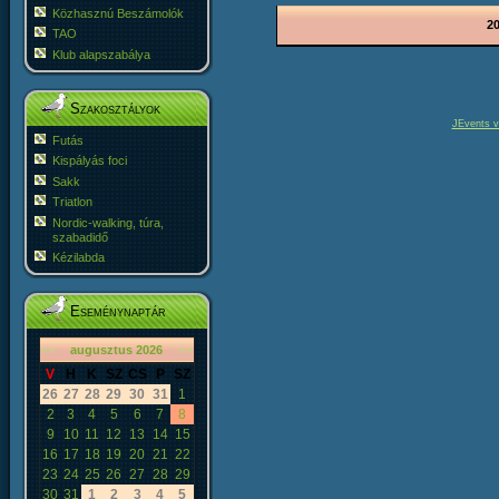
Közhasznú Beszámolók
20
TAO
Klub alapszabálya
Szakosztályok
JEvents v
Futás
Kispályás foci
Sakk
Triatlon
Nordic-walking, túra,
szabadidő
Kézilabda
Eseménynaptár
«
<
augusztus
2026
>
»
V
H
K
SZ
CS
P
SZ
26
27
28
29
30
31
1
2
3
4
5
6
7
8
9
10
11
12
13
14
15
16
17
18
19
20
21
22
23
24
25
26
27
28
29
30
31
1
2
3
4
5