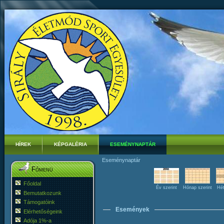
HÍREK
KÉPGALÉRIA
ESEMÉNYNAPTÁR
Eseménynaptár
Főmenü
Főoldal
Év szerint
Hónap szerint
Hét
Bemutatkozunk
Támogatóink
Események
Elérhetőségeink
Adója 1%-a