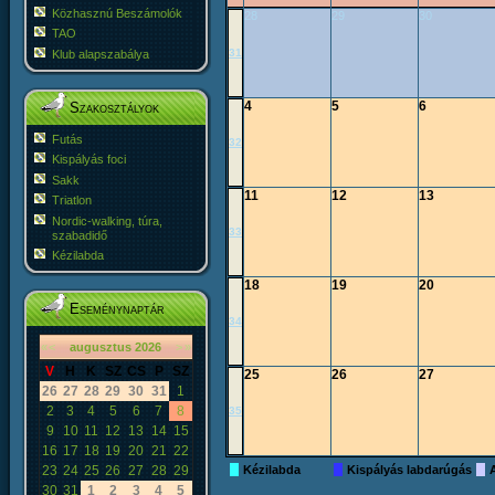
Közhasznú Beszámolók
28
29
30
TAO
31
Klub alapszabálya
4
5
6
Szakosztályok
Futás
32
Kispályás foci
Sakk
11
12
13
Triatlon
Nordic-walking, túra,
33
szabadidő
Kézilabda
18
19
20
Eseménynaptár
34
«
<
augusztus
2026
>
»
V
H
K
SZ
CS
P
SZ
25
26
27
26
27
28
29
30
31
1
2
3
4
5
6
7
8
35
9
10
11
12
13
14
15
16
17
18
19
20
21
22
23
24
25
26
27
28
29
Kézilabda
Kispályás labdarúgás
30
31
1
2
3
4
5