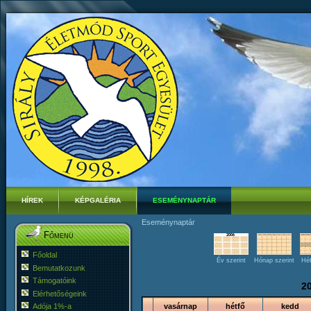
HÍREK
KÉPGALÉRIA
ESEMÉNYNAPTÁR
Eseménynaptár
Főmenü
Főoldal
Év szerint
Hónap szerint
Hét
Bemutatkozunk
Támogatóink
2
Elérhetőségeink
Adója 1%-a
vasárnap
hétfő
kedd