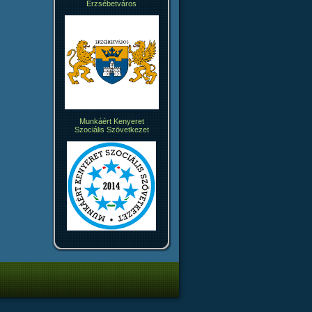
Erzsébetváros
Munkáért Kenyeret
Szociális Szövetkezet