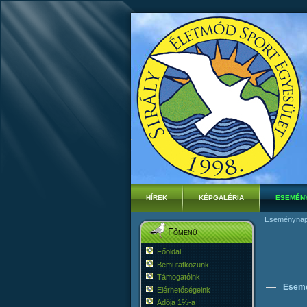
HÍREK
KÉPGALÉRIA
ESEMÉN
Eseménynap
Főmenü
Főoldal
Bemutatkozunk
Támogatóink
Esemé
Elérhetőségeink
Adója 1%-a