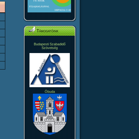
Támogatóink
Budapesti Szabadidő
Szövetség
Óbuda