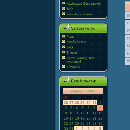
Közhasznú Beszámolók
TAO
Klub alapszabálya
10
11
Szakosztályok
12
Futás
13
Kispályás foci
14
Sakk
Triatlon
15
Nordic-walking, túra,
16
szabadidő
Kézilabda
Eseménynaptár
«
<
augusztus
2026
>
»
V
H
K
SZ
CS
P
SZ
26
27
28
29
30
31
1
2
3
4
5
6
7
8
9
10
11
12
13
14
15
16
17
18
19
20
21
22
23
24
25
26
27
28
29
30
31
1
2
3
4
5