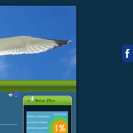
Adója 1%-a