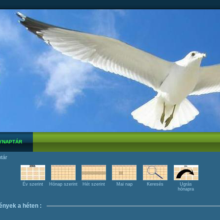
YNAPTÁR
tár
Év szerint
Hónap szerint
Hét szerint
Mai nap
Keresés
Ugrás
hónapra
nyek a héten :