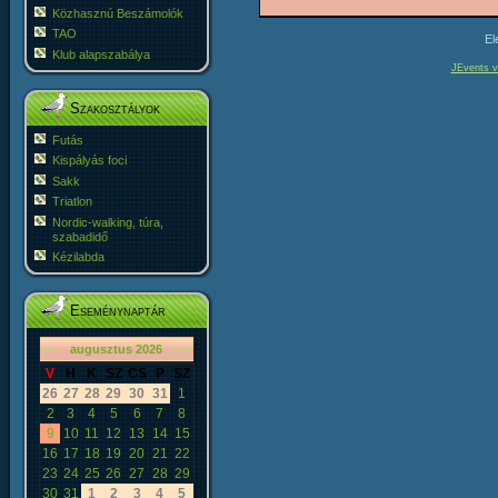
Közhasznú Beszámolók
TAO
El
Klub alapszabálya
JEvents v
Szakosztályok
Futás
Kispályás foci
Sakk
Triatlon
Nordic-walking, túra,
szabadidő
Kézilabda
Eseménynaptár
«
<
augusztus
2026
>
»
V
H
K
SZ
CS
P
SZ
26
27
28
29
30
31
1
2
3
4
5
6
7
8
9
10
11
12
13
14
15
16
17
18
19
20
21
22
23
24
25
26
27
28
29
30
31
1
2
3
4
5