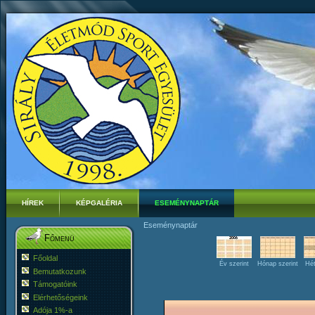
HÍREK
KÉPGALÉRIA
ESEMÉNYNAPTÁR
Eseménynaptár
Főmenü
Főoldal
Év szerint
Hónap szerint
Hét
Bemutatkozunk
Támogatóink
Elérhetőségeink
Adója 1%-a