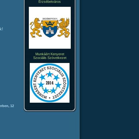
Erzsébetváros
k!
Munkáért Kenyeret
Szociális Szövetkezet
erben, 12