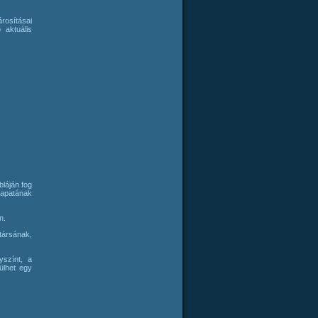
rosításai
 aktuális
bláján fog
apatának
n.
társának,
yszínt, a
ülhet egy