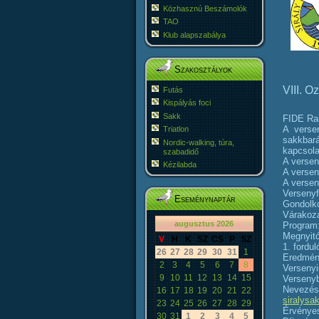
Közhasznú Beszámolók
TAO
Klub alapszabálya
Szakosztályok
VIII. 
Futás
Kispályás foci
Sakk
FIDE Rap
A verse
Triatlon
sakkbará
Nordic-walking, túra,
kapcsola
szabadidő
A versen
Kézilabda
A versen
A versen
Versenyf
Eseménynaptár
Gondolko
Várakozá
«
<
augusztus
2026
>
»
Program:
Megnyitó
V
H
K
SZ
CS
P
SZ
1. fordul
26
27
28
29
30
31
1
Eredmény
2
3
4
5
6
7
8
Versenyi
9
10
11
12
13
14
15
Versenyb
Nevezés:
16
17
18
19
20
21
22
siralys
23
24
25
26
27
28
29
Érvénye
30
31
1
2
3
4
5