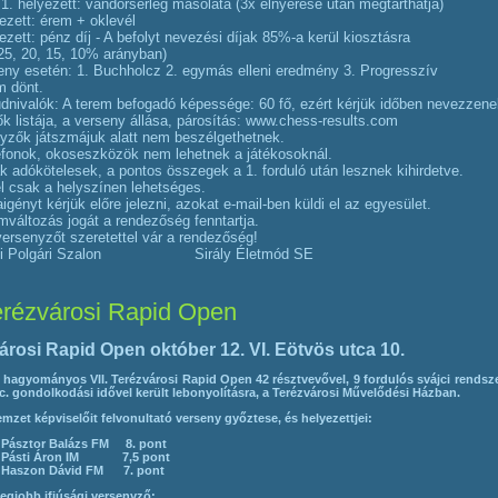
 1. helyezett: vándorserleg másolata (3x elnyerése után megtarthatja)
yezett: érem + oklevél
yezett: pénz díj - A befolyt nevezési díjak 85%-a kerül kiosztásra
 25, 20, 15, 10% arányban)
eny esetén: 1. Buchholcz 2. egymás elleni eredmény 3. Progresszív
m dönt.
dnivalók: A terem befogadó képessége: 60 fő, ezért kérjük időben nevezzene
k listája, a verseny állása, párosítás: www.chess-results.com
yzők játszmájuk alatt nem beszélgethetnek.
efonok, okoseszközök nem lehetnek a játékosoknál.
k adókötelesek, a pontos összegek a 1. forduló után lesznek kihirdetve.
el csak a helyszínen lehetséges.
igényt kérjük előre jelezni, azokat e-mail-ben küldi el az egyesület.
mváltozás jogát a rendezőség fenntartja.
ersenyzőt szeretettel vár a rendezőség!
osi Polgári Szalon Sirály Életmód SE
rézvárosi Rapid Open
árosi Rapid Open október 12. VI. Eötvös utca 10.
hagyományos VII. Terézvárosi Rapid Open 42 résztvevővel, 9 fordulós svájci rendsz
c. gondolkodási idővel került lebonyolításra, a Terézvárosi Művelődési Házban.
mzet képviselőit felvonultató verseny győztese, és helyezettjei:
.
Pásztor Balázs FM 8. pont
.
Pásti Áron IM 7,5 pont
.
Haszon Dávid FM 7. pont
egjobb ifjúsági versenyző: