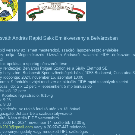
Ozsváth András Rapid Sakk Emlékverseny a Belvárosban
id verseny az ismert mesteredző, szakíró, lapszerkesztő emlékére
ny célja: Megemlékezés Ozsváth Andrásról valamint FIDE értékszám s
ti
tok ápolása, a sportág népszerűsítése.
y rendezője: Belvárosi Polgári Szalon és a Sirály Életmód SE
y helyszíne: Budapesti Sportszövetségek háza, 1053 Budapest, Curia utca 3
y időpontja: 2024. november 16. szombat 10:00
orma: 9 fordulós svájci rendszer az aktuális FIDE rapid szabályok szerint
dási idő: 2 x 12 perc + lépésenként 5 mp bónuszidő
si idő: 12 perc
 Kötelező regisztráció: 9:15-ig
: 9:25
ó: 9:30
hirdetés: az utolsó forduló után kb. fél órával
gazgató: Juhász Béla szakosztályvezető
író: Kása Attila FIDE versenybíró
 2500 Ft, 2024. november 14. csütörtök 18:00-ig
akk2010@gmail.com
vagy a 20-9747-447 telefonon
s versenyengedély vagy rendezett HPL szükséges