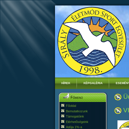
HÍREK
KÉPGALÉRIA
ESEMÉN
Üd
Főmenü
Főoldal
VI
Bemutatkozunk
Támogatóink
Elérhetőségeink
Adója 1%-a