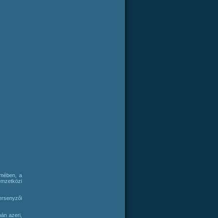
rmében, a
emzetközi
ersenyzői
án azeri,