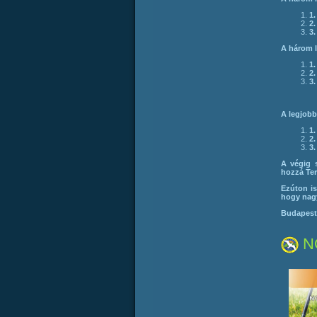
1
2
3
A három l
1
2
3
A legjobb
1
2
3
A végig s
hozzá Ter
Ezúton i
hogy nagy
Budapest 
N