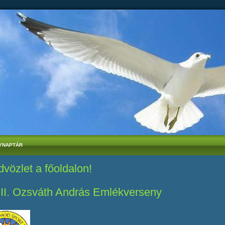
YNAPTÁR
vözlet a főoldalon!
II. Ozsváth András Emlékverseny