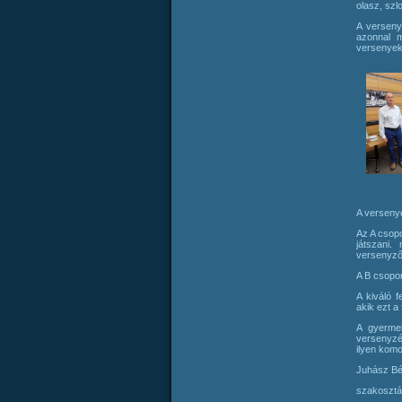
olasz, szl
A verseny
azonnal m
versenyek
A versenye
Az A csopo
játszani
versenyzőj
A B csopor
A kiváló 
akik ezt a 
A gyermek
versenyzés
ilyen komo
Juhász Bé
szakosztá