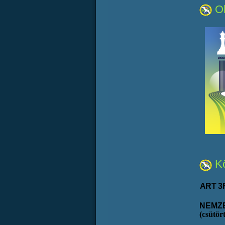
Ol
Kö
ART
3
NEMZ
(csütör