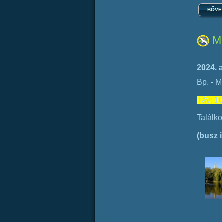
BŐVEB
Má
2024. 
Bp. - M
Táv: 1
Találko
(busz 