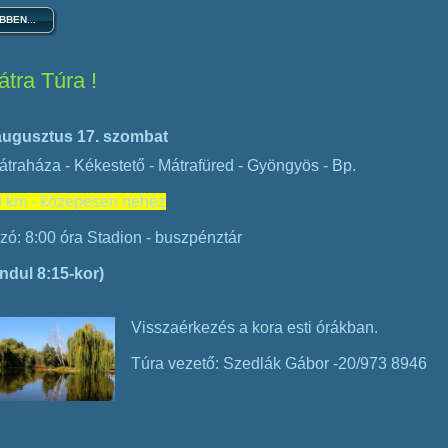
BEN...
tra Túra !
augusztus 17. szombat
átraháza - Kékestető - Mátrafüred - Gyöngyös - Bp.
0 km - közepesen nehéz
zó: 8:00 óra Stadion - buszpénztár
indul 8:15-kor)
Visszaérkezés a kora esti órákban.
Túra vezető: Szedlák Gábor -20/973 8946