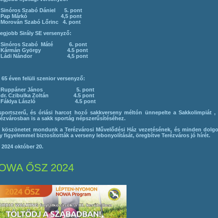
.
Sinóros Szabó Dániel 5. pont
.
Pap Márkó 4,5 pont
.
Morován Szabó Lőrinc 4. pont
egjobb Sirály SE versenyző:
.
Sinóros Szabó Máté 6. pont
.
Kármán György 4.5 pont
.
Ládi Nándor 4,5 pont
 65 éven felüli szenior versenyző:
.
Ruppáner János 5. pont
.
dr. Czibulka Zoltán 4.5 pont
.
Fáklya László 4.5 pont
portszerű, és óriási harcot hozó sakkverseny méltón ünnepelte a Sakkolimpiát , 
ézvárosban is a sakk sportág népszerűsítéséhez.
s köszönetet mondunk a Terézvárosi Művelődési Ház vezetésének, és minden dolgo
 figyelemmel biztosították a verseny lebonyolítását, öregbítve Terézváros jó hírét.
2024 október 20.
OWA ŐSZ 2024