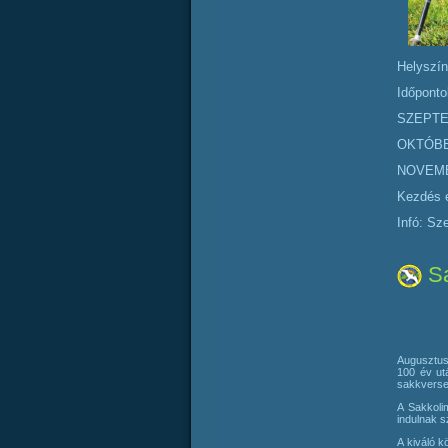
Helyszín
Időponto
SZEPTE
OKTÓBER
NOVEMBE
Kezdés e
Infó: Sz
Sa
Augusztus
100 év ut
sakkverse
A Sakkoli
indulnak s
A kiváló k