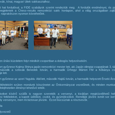
ovák, kínai, magyar/ ültek sakkasztalhoz.
t hat fordulóval, a FIDE szabályok szerint rendeztük meg. A fordulók eredményei, és pá
egjelentek a Chess-results nemzetközi sakk honlapon, ahol a világ országaiban zajló
 naprakészen nyomon követhetőek.
n óriási küzdelem folyt mindkét csoportban a dobogós helyezésekért.
rt győztese Kojima Shinya japán nemzetközi mester lett, aki Japán olimpiai csapatának 3, tá
. második a szlovák Benedek István, a harmadik Úrhegyi Márton FM a Kőbánya cs
e lett.
t győztese az azeri Yagublu Abil lett, második Hajdú István, a harmadik helyezett Érseki Áro
feltételekért ezúton mondunk köszönetet az Önkormányzat vezetőinek, és minden munka
felejthetetlen élményt lehetővé tették.
eiket kísérő szülők is nagyon szerették a versenyt, a kiválóan megközelíthető hel
i feltételeket, a kapott üdítőket, csokit, és gyümölcsöket. Reméljük jövőre ismét sor ker
ly versenyre, mert mi biztosan jövünk. Ezzel búcsúztak a résztvevők.
la
lyvezető