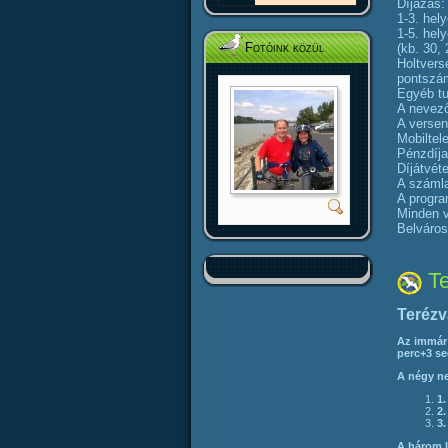
Díjazás:
1-3. hel
1-5. hel
Fotóink közül
(kb. 30,
Holtvers
pontszá
Egyéb tu
A nevező
A versen
Mobiltel
Pénzdíja
Díjátvét
A számla
A progra
Minden v
Belvár
Te
Terézv
Az immár 
perc+3 se
A négy ne
1
2
3
A három l