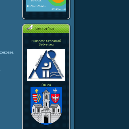
Támogatóink
Budapesti Szabadidő
Szövetség
zerzése,
.
Óbuda