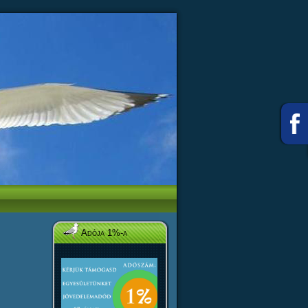
Adója 1%-a