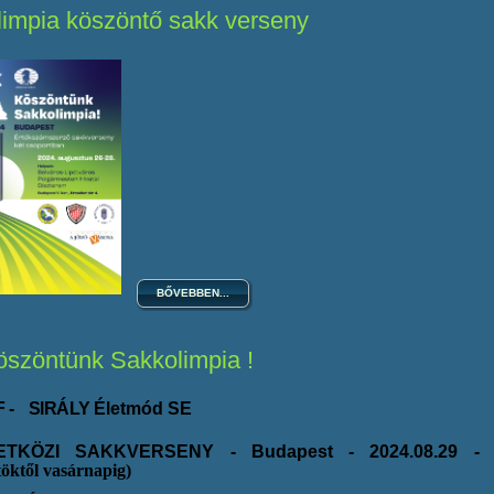
impia köszöntő sakk verseny
BŐVEBBEN...
szöntünk Sakkolimpia !
F
-
SIRÁLY
Életmód SE
ETKÖZI
SAKKVERSENY - Budapest - 2024.08.29 - 0
töktől
vasárnapig)