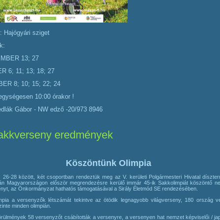
: Hajógyári sziget
k:
MBER 13; 27
 6; 11; 13; 18; 27
R 8; 10; 15; 22; 24
gységesen 10:00 órakor !
edlák Gábor - NW edző -20/973 8946
kkverseny eredmények
Köszöntünk Olimpia
 26-28 között, két csoportban rendeztük meg az V. kerületi Polgármesteri Hivatal díszte
án Magyarországon először megrendezésre kerülő immár 45-ik Sakkolimpiát köszöntő n
nyt, az Önkormányzat hathatós támogatásával a Sirály Életmód SE rendezésében.
mpia a versenyzők létszámát tekintve az ötödik legnagyobb világverseny, 180 ország v
zinte minden olimpián.
örülmények 58 versenyzőt csábították a versenyre, a versenyen hat nemzet képviselői / jap