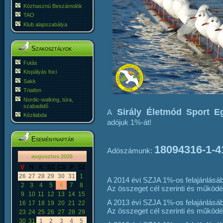
Közhasznú Beszámolók
TAO
Klub alapszabálya
Szakosztályok
Futás
Kispályás foci
Sakk
Triatlon
Nordic-walking, túra,
szabadidő
Sirály Életmód Sport E
A
Kézilabda
adójuk 1%-át!
Eseménynaptár
18094316-1-4
Adószámunk:
«
<
augusztus
2026
>
»
V
H
K
SZ
CS
P
SZ
26
27
28
29
30
31
1
A 2014 évi SZJA 1%-os felajánlásábó
2
3
4
5
6
7
8
Az összeget cél szerinti és működés
9
10
11
12
13
14
15
A 2013 évi SZJA 1%-os felajánlásábó
16
17
18
19
20
21
22
Az összeget cél szerinti és működés
23
24
25
26
27
28
29
30
31
1
2
3
4
5