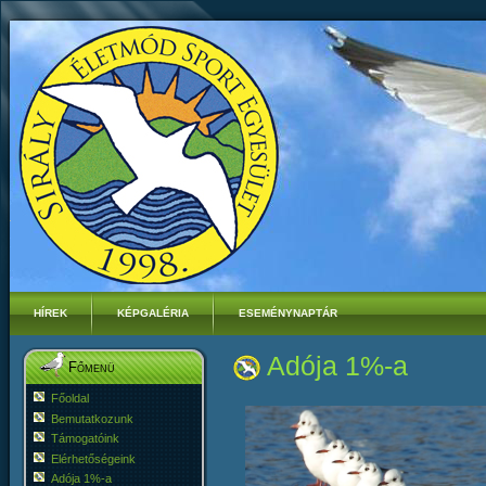
HÍREK
KÉPGALÉRIA
ESEMÉNYNAPTÁR
Adója 1%-a
Főmenü
Főoldal
Bemutatkozunk
Támogatóink
Elérhetőségeink
Adója 1%-a