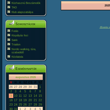
Közhasznú Beszámolók
2025
TAO
Klub alapszabálya
Szakosztályok
JEvents v
Futás
Kispályás foci
Sakk
Triatlon
Nordic-walking, túra,
szabadidő
Kézilabda
Eseménynaptár
«
<
augusztus
2026
>
»
V
H
K
SZ
CS
P
SZ
26
27
28
29
30
31
1
2
3
4
5
6
7
8
9
10
11
12
13
14
15
16
17
18
19
20
21
22
23
24
25
26
27
28
29
30
31
1
2
3
4
5