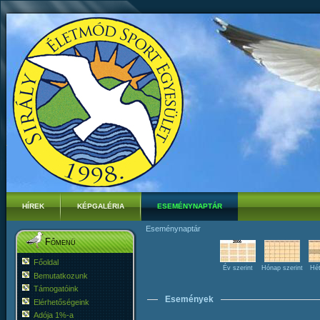
HÍREK
KÉPGALÉRIA
ESEMÉNYNAPTÁR
Eseménynaptár
Főmenü
Főoldal
Év szerint
Hónap szerint
Hét
Bemutatkozunk
Támogatóink
Események
Elérhetőségeink
Adója 1%-a