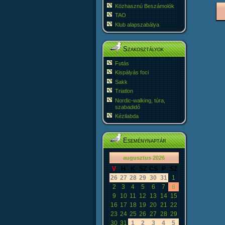
Közhasznú Beszámolók
TAO
Klub alapszabálya
Szakosztályok
Futás
Kispályás foci
Sakk
Triatlon
Nordic-walking, túra,
szabadidő
Kézilabda
Eseménynaptár
«
<
augusztus
2026
>
»
V
H
K
SZ
CS
P
SZ
26
27
28
29
30
31
1
2
3
4
5
6
7
8
9
10
11
12
13
14
15
16
17
18
19
20
21
22
23
24
25
26
27
28
29
30
31
1
2
3
4
5