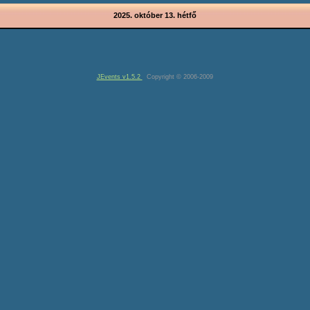
2025. október 13. hétfő
JEvents v1.5.2
Copyright © 2006-2009