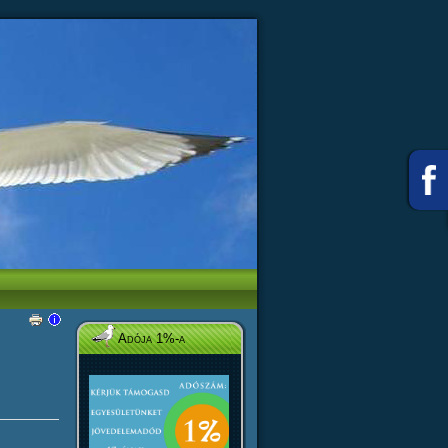
Adója 1%-a