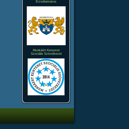
Erzsébetváros
Munkáért Kenyeret
Szociális Szövetkezet