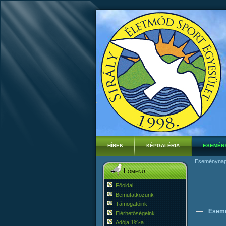
HÍREK
KÉPGALÉRIA
ESEMÉN
Eseménynap
Főmenü
Főoldal
Bemutatkozunk
Támogatóink
Esem
Elérhetőségeink
Adója 1%-a