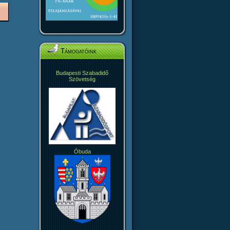
Támogatóink
Budapesti Szabadidő
Szövetség
Óbuda