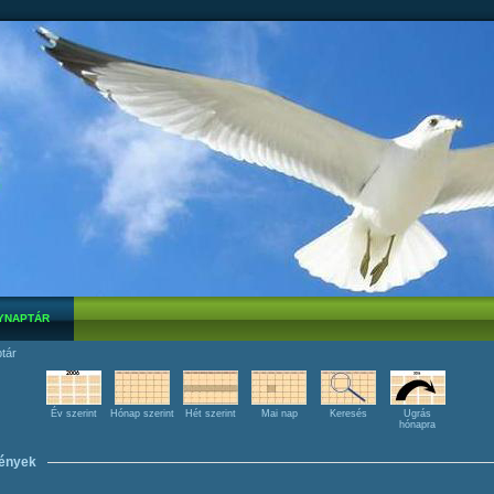
YNAPTÁR
tár
Év szerint
Hónap szerint
Hét szerint
Mai nap
Keresés
Ugrás
hónapra
ények