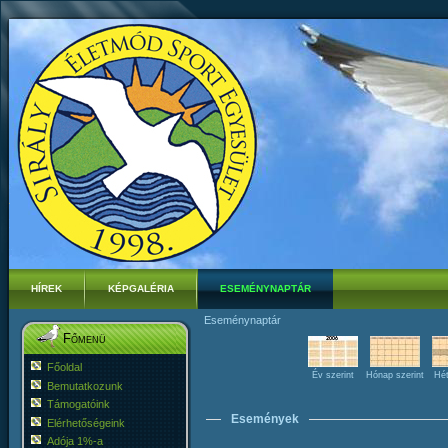
HÍREK
KÉPGALÉRIA
ESEMÉNYNAPTÁR
Eseménynaptár
Főmenü
Főoldal
Év szerint
Hónap szerint
Hét
Bemutatkozunk
Támogatóink
Események
Elérhetőségeink
Adója 1%-a