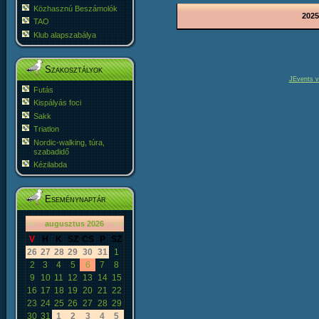
Közhasznú Beszámolók
2025
TAO
Klub alapszabálya
Szakosztályok
JEvents v
Futás
Kispályás foci
Sakk
Triatlon
Nordic-walking, túra,
szabadidő
Kézilabda
Eseménynaptár
«
<
augusztus
2026
>
»
V
H
K
SZ
CS
P
SZ
26
27
28
29
30
31
1
2
3
4
5
6
7
8
9
10
11
12
13
14
15
16
17
18
19
20
21
22
23
24
25
26
27
28
29
30
31
1
2
3
4
5