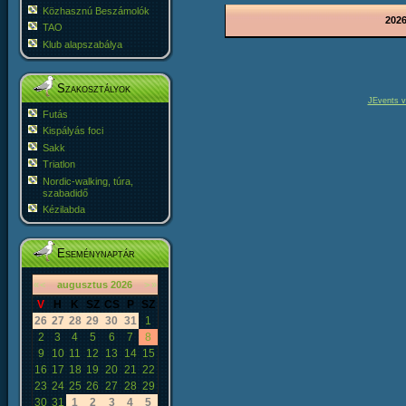
Közhasznú Beszámolók
2026
TAO
Klub alapszabálya
Szakosztályok
JEvents v
Futás
Kispályás foci
Sakk
Triatlon
Nordic-walking, túra,
szabadidő
Kézilabda
Eseménynaptár
«
<
augusztus
2026
>
»
V
H
K
SZ
CS
P
SZ
26
27
28
29
30
31
1
2
3
4
5
6
7
8
9
10
11
12
13
14
15
16
17
18
19
20
21
22
23
24
25
26
27
28
29
30
31
1
2
3
4
5