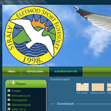
HÍREK
KÉPGALÉRIA
ESEMÉNYNAPTÁR
Eseménynaptár
Főmenü
Főoldal
Év szerint
Hónap szerint
Hét
Bemutatkozunk
Támogatóink
Események
Elérhetőségeink
Adója 1%-a