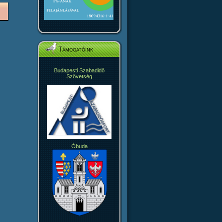
Támogatóink
Budapesti Szabadidő
Szövetség
Óbuda