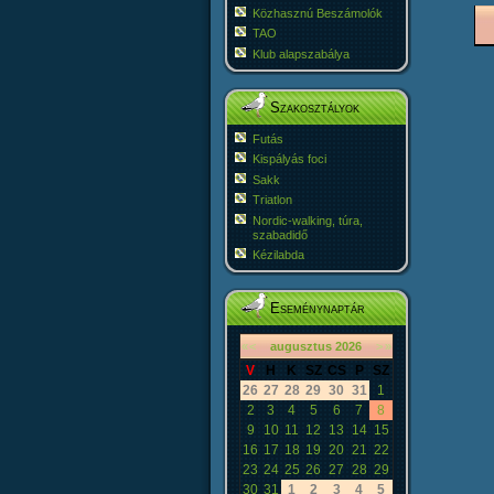
Közhasznú Beszámolók
TAO
Klub alapszabálya
Szakosztályok
Futás
Kispályás foci
Sakk
Triatlon
Nordic-walking, túra,
szabadidő
Kézilabda
Eseménynaptár
«
<
augusztus
2026
>
»
V
H
K
SZ
CS
P
SZ
26
27
28
29
30
31
1
2
3
4
5
6
7
8
9
10
11
12
13
14
15
16
17
18
19
20
21
22
23
24
25
26
27
28
29
30
31
1
2
3
4
5