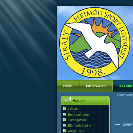
HÍREK
KÉPGALÉRIA
ESEMÉN
Eseménynap
Főmenü
Főoldal
Bemutatkozunk
Támogatóink
Esem
Elérhetőségeink
Adója 1%-a