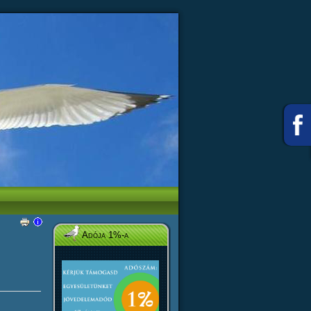
Adója 1%-a