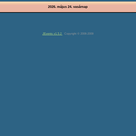
2026. május 24. vasárnap
JEvents v1.5.2
Copyright © 2006-2009