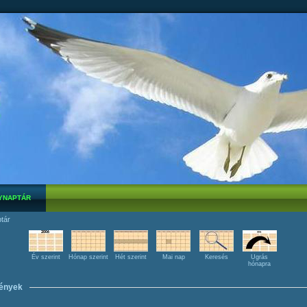
YNAPTÁR
tár
Év szerint
Hónap szerint
Hét szerint
Mai nap
Keresés
Ugrás
hónapra
ények