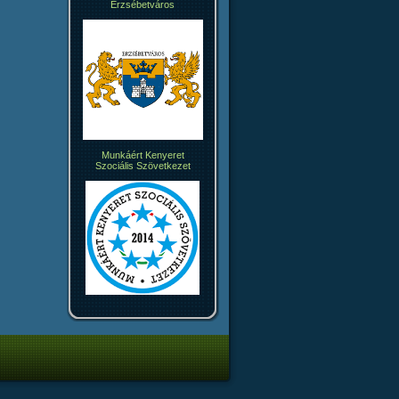
Erzsébetváros
Munkáért Kenyeret
Szociális Szövetkezet