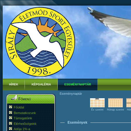
HÍREK
KÉPGALÉRIA
ESEMÉNYNAPTÁR
Eseménynaptár
Főmenü
Főoldal
Év szerint
Hónap szerint
Hét
Bemutatkozunk
Támogatóink
Események
Elérhetőségeink
Adója 1%-a