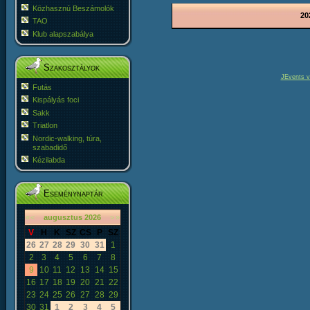
Közhasznú Beszámolók
20
TAO
Klub alapszabálya
Szakosztályok
JEvents v
Futás
Kispályás foci
Sakk
Triatlon
Nordic-walking, túra,
szabadidő
Kézilabda
Eseménynaptár
«
<
augusztus
2026
>
»
V
H
K
SZ
CS
P
SZ
26
27
28
29
30
31
1
2
3
4
5
6
7
8
9
10
11
12
13
14
15
16
17
18
19
20
21
22
23
24
25
26
27
28
29
30
31
1
2
3
4
5