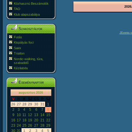
Közhasznú Beszámolók
2026.
TAO
Klub alapszabálya
Szakosztályok
JEvents v
Futás
Kispályás foci
Sakk
Triatlon
Nordic-walking, túra,
szabadidő
Kézilabda
Eseménynaptár
«
<
augusztus
2026
>
»
V
H
K
SZ
CS
P
SZ
26
27
28
29
30
31
1
2
3
4
5
6
7
8
9
10
11
12
13
14
15
16
17
18
19
20
21
22
23
24
25
26
27
28
29
30
31
1
2
3
4
5