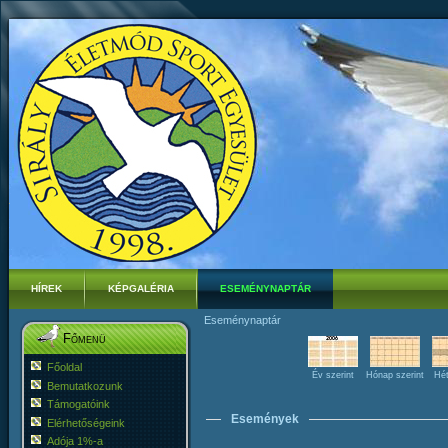
HÍREK
KÉPGALÉRIA
ESEMÉNYNAPTÁR
Eseménynaptár
Főmenü
Főoldal
Év szerint
Hónap szerint
Hét
Bemutatkozunk
Támogatóink
Események
Elérhetőségeink
Adója 1%-a